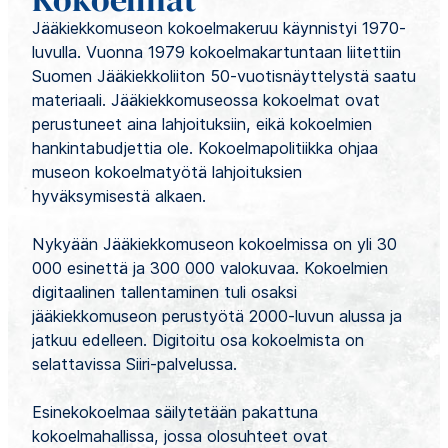
Jääkiekkomuseon kokoelmakeruu käynnistyi 1970-
luvulla. Vuonna 1979 kokoelmakartuntaan liitettiin
Suomen Jääkiekkoliiton 50-vuotisnäyttelystä saatu
materiaali. Jääkiekkomuseossa kokoelmat ovat
perustuneet aina lahjoituksiin, eikä kokoelmien
hankintabudjettia ole. Kokoelmapolitiikka ohjaa
museon kokoelmatyötä lahjoituksien
hyväksymisestä alkaen.
Nykyään Jääkiekkomuseon kokoelmissa on yli 30
000 esinettä ja 300 000 valokuvaa. Kokoelmien
digitaalinen tallentaminen tuli osaksi
jääkiekkomuseon perustyötä 2000-luvun alussa ja
jatkuu edelleen. Digitoitu osa kokoelmista on
selattavissa Siiri-palvelussa.
Esinekokoelmaa säilytetään pakattuna
kokoelmahallissa, jossa olosuhteet ovat