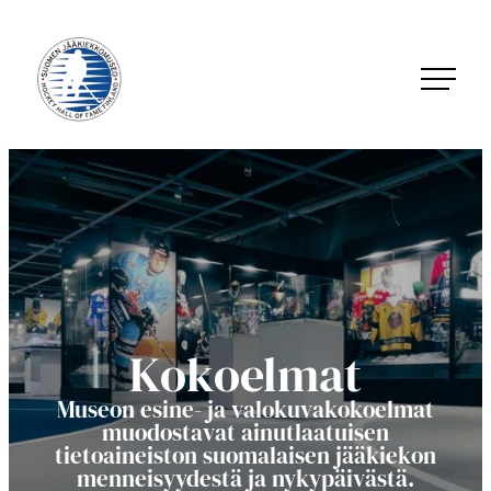
Siirry
suoraan
sisältöön
Jääkiekkomuseo – Hockey Hall of Fame Finland
Kokoelmat
Museon esine- ja valokuvakokoelmat
muodostavat ainutlaatuisen
tietoaineiston suomalaisen jääkiekon
menneisyydestä ja nykypäivästä.