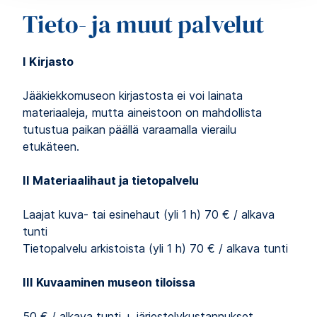
Tieto- ja muut palvelut
I Kirjasto
Jääkiekkomuseon kirjastosta ei voi lainata
materiaaleja, mutta aineistoon on mahdollista
tutustua paikan päällä varaamalla vierailu
etukäteen.
II Materiaalihaut ja tietopalvelu
Laajat kuva- tai esinehaut (yli 1 h) 70 € / alkava
tunti
Tietopalvelu arkistoista (yli 1 h) 70 € / alkava tunti
III Kuvaaminen museon tiloissa
50 € / alkava tunti + järjestelykustannukset