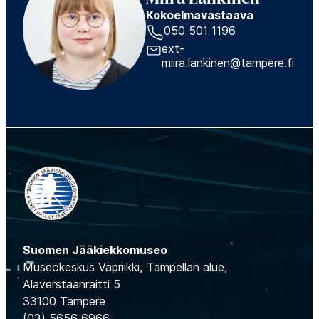
Kokoelmavastaava
050 501 1196
ext-
miira.lankinen@tampere.fi
Suomen Jääkiekkomuseo
Museokeskus Vapriikki, Tampellan alue,
Alaverstaanraitti 5
33100 Tampere
(03) 5656 6966