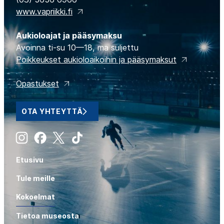
www.vapriikki.fi
Aukioloajat ja pääsymaksu
Avoinna ti-su 10—18, ma suljettu
Poikkeukset aukioloaikoihin ja pääsymaksut
Opastukset
OTA YHTEYTTÄ
Instagram
Facebook
X
Tiktok
Etusivu
Tule meille
Kokoelmat
Tietoa museosta