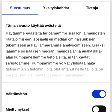
digitointihanke toi verkkoon myös 21 ensimmäistä
Jääkiekkokirjaa. Niiden lisäksi hankkeessa digitoitiin
Suostumus
Yksityiskohdat
Tietoja
SM-liigaa edeltäneen mestaruussarjan
ottelupöytäkirjat vuosilta 1951–1975. Alkuperäisiä
ottelupöytäkirjoja säilytetään Suomen
Tämä sivusto käyttää evästeitä
Jääkiekkoliiton arkistokokonaisuudessa
Käytämme evästeitä tarjoamamme sisällön ja mainosten
Kulttuurikeskus Tahdon arkistossa.
räätälöimiseen, sosiaalisen median ominaisuuksien
tukemiseen ja kävijämäärämme analysoimiseen. Lisäksi
KULTTUURIKESKUS TAHDON ARKISTO
jaamme sosiaalisen median, mainosalan ja analytiikka-
alan kumppaneillemme tietoja siitä, miten käytät
sivustoamme. Kumppanimme voivat yhdistää näitä
tietoja muihin tietoihin, joita olet antanut heille tai joita on
kerätty, kun olet käyttänyt heidän palvelujaan.
Suostumuksen
Kokoelmapalvelut
Välttämätön
valinta
Jääkiekkomuseon tilojen käyttöpalvelut sekä muut
Mieltymykset
tieto-, lainaus- ja kokoelmapalvelut ovat