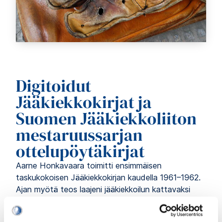
Digitoidut
Jääkiekkokirjat ja
Suomen Jääkiekkoliiton
mestaruussarjan
ottelupöytäkirjat
Aarne Honkavaara toimitti ensimmäisen
taskukokoisen Jääkiekkokirjan kaudella 1961–1962.
Ajan myötä teos laajeni jääkiekkoilun kattavaksi
vuosipainokseksi ja sittemmin verkkokirjaksi.
Jääkiekkomuseon ja Urheilumuseon yhteinen