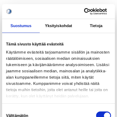
Vaihtuvat näyttelyt
Suostumus
Yksityiskohdat
Tietoja
Kullankeltaista pelipaitaa kantava maalivahti ottaa
vieraat vastaan näyttelyalueella. Ajankohtaisille
aiheille ja uutuuksille omistetussa vitriinissä
Tämä sivusto käyttää evästeitä
esitellään pelaajakategorian uudet
Jääkiekkoleijonat.
Käytämme evästeitä tarjoamamme sisällön ja mainosten
räätälöimiseen, sosiaalisen median ominaisuuksien
Pelataan Suomessa! pystytettiin vuoden 2022
tukemiseen ja kävijämäärämme analysoimiseen. Lisäksi
MM-kotikisanäyttelyksi. Näyttelyssä kurkistetaan
jaamme sosiaalisen median, mainosalan ja analytiikka-
Suomen isännöimiin naisten, miesten ja nuorten
alan kumppaneillemme tietoja siitä, miten käytät
turnauksiin MM- ja EM-tasoilla.
sivustoamme. Kumppanimme voivat yhdistää näitä
tietoja muihin tietoihin, joita olet antanut heille tai joita on
kerätty, kun olet käyttänyt heidän palvelujaan.
Suostumuksen
Välttämätön
valinta