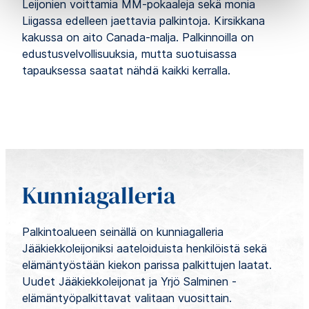
Leijonien voittamia MM-pokaaleja sekä monia
Liigassa edelleen jaettavia palkintoja. Kirsikkana
kakussa on aito Canada-malja. Palkinnoilla on
edustusvelvollisuuksia, mutta suotuisassa
tapauksessa saatat nähdä kaikki kerralla.
Kunniagalleria
Palkintoalueen seinällä on kunniagalleria
Jääkiekkoleijoniksi aateloiduista henkilöistä sekä
elämäntyöstään kiekon parissa palkittujen laatat.
Uudet Jääkiekkoleijonat ja Yrjö Salminen -
elämäntyöpalkittavat valitaan vuosittain.