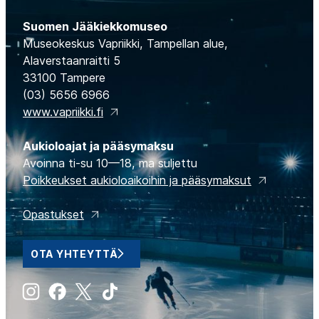
Suomen Jääkiekkomuseo
Museokeskus Vapriikki, Tampellan alue,
Alaverstaanraitti 5
33100 Tampere
(03) 5656 6966
www.vapriikki.fi
Aukioloajat ja pääsymaksu
Avoinna ti-su 10—18, ma suljettu
Poikkeukset aukioloaikoihin ja pääsymaksut
Opastukset
OTA YHTEYTTÄ
Instagram
Facebook
X
Tiktok