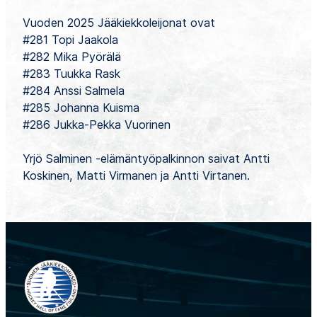
Vuoden 2025 Jääkiekkoleijonat ovat
#281 Topi Jaakola
#282 Mika Pyörälä
#283 Tuukka Rask
#284 Anssi Salmela
#285 Johanna Kuisma
#286 Jukka-Pekka Vuorinen
Yrjö Salminen -elämäntyöpalkinnon saivat Antti
Koskinen, Matti Virmanen ja Antti Virtanen.