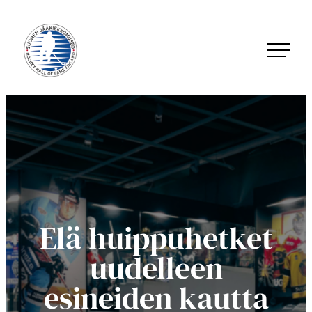
Siirry
suoraan
sisältöön
Jääkiekkomuseo – Hockey Hall of Fame Finland
Elä huippuhetket
uudelleen
esineiden kautta