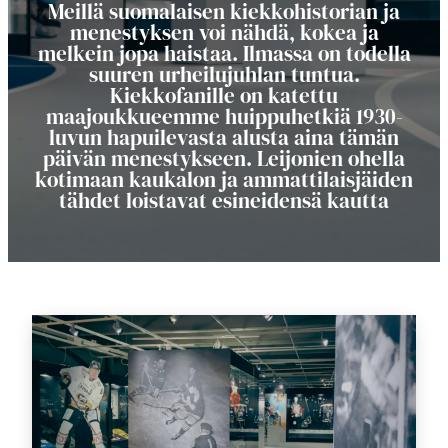
Meillä suomalaisen kiekkohistorian ja
menestyksen voi nähdä, kokea ja
melkein jopa haistaa. Ilmassa on todella
suuren urheilujuhlan tuntua.
Kiekkofanille on katettu
maajoukkueemme huippuhetkiä 1930-
luvun hapuilevasta alusta aina tämän
päivän menestykseen. Leijonien ohella
kotimaan kaukalon ja ammattilaisjäiden
tähdet loistavat esineidensä kautta