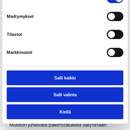
Mieltymykset
Tilastot
Markkinointi
Salli kaikki
Salli valinta
Kiellä
Palkintoalue
Museon juhlavalla palkintoalueella säilytetään