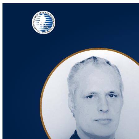
Siirry
suoraan
sisältöön
Jääkiekkomuseo – Hockey Hall of Fame Finland