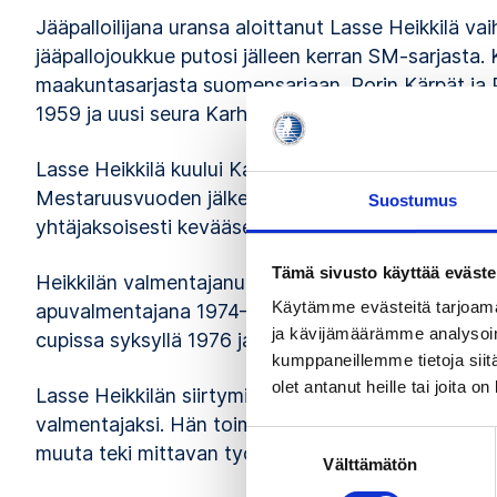
Jääpalloilijana uransa aloittanut Lasse Heikkilä vai
jääpallojoukkue putosi jälleen kerran SM-sarjasta
maakuntasarjasta suomensarjaan. Porin Kärpät ja Po
1959 ja uusi seura Karhut nousi SM-sarjaan 1961 
Lasse Heikkilä kuului Karhujen pelaajakaartin vanh
Mestaruusvuoden jälkeen hän valmensi Porissa ensi
Suostumus
yhtäjaksoisesti kevääseen 1974 saakka sekä toist
Tämä sivusto käyttää eväste
Heikkilän valmentajanura eteni maajoukkuetasolle s
Käytämme evästeitä tarjoama
apuvalmentajana 1974–76. Leijonien päävalmentaj
ja kävijämäärämme analysoim
cupissa syksyllä 1976 ja valmensi myös Wienin MM
kumppaneillemme tietoja siitä
olet antanut heille tai joita o
Lasse Heikkilän siirtyminen valmentajasta joukkuee
valmentajaksi. Hän toimi jääkiekon johtotehtävissä
Suostumuksen
muuta teki mittavan työrupeaman Ässien toimitusj
Välttämätön
valinta