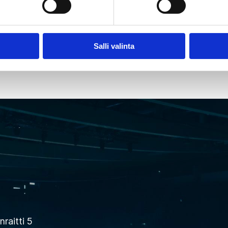
SEURAAVA
Salli valinta
raitti 5