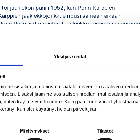
htoi jääkiekon pariin 1952, kun Porin Kärppien
. Kärppien jääkiekkojoukkue nousi samaan aikaan
rin Palloilijat yhdistivät jääkiekkotoimintansa vuonna
ja SM-kultaan 1965.
impiin ja hän päätyikin seuran pelaajavalmentajaksi 196
n Karhuja ja sitten uutta fuusioseuraa Ässiä
Yksityiskohdat
amiseen 1976–81. SM-kultaa seura saavutti 1971 ja 197
itä
aakka ja hän toimi Leijonissa Seppo Liitsolan
mme sisällön ja mainosten räätälöimiseen, sosiaalisen median
ana Lasse Heikkilä debytoi ensimmäisessä Kanada-
iseen. Lisäksi jaamme sosiaalisen median, mainosalan ja analy
-kisoissa 1977.
, miten käytät sivustoamme. Kumppanimme voivat yhdistää näitä t
n kerätty, kun olet käyttänyt heidän palvelujaan.
n johtoon tapahtui yhtä luontevasti kuin pelaajasta
 Leijonien joukkueenjohtajana 1980-luvulla ja ennen
ohtajana 1981–94.
Mieltymykset
Tilastot