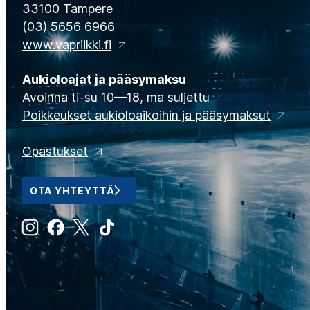
33100 Tampere
(03) 5656 6966
www.vapriikki.fi
Aukioloajat ja pääsymaksu
Avoinna ti-su 10—18, ma suljettu
Poikkeukset aukioloaikoihin ja pääsymaksut
Opastukset
OTA YHTEYTTÄ
Instagram
Facebook
X
Tiktok