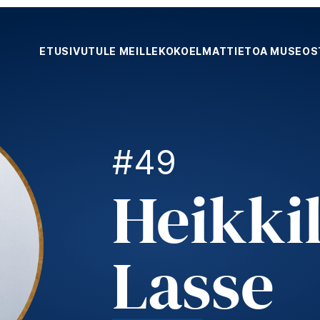
ETUSIVU
TULE MEILLE
KOKOELMAT
TIETOA MUSEOS
#49
Heikki
Lasse