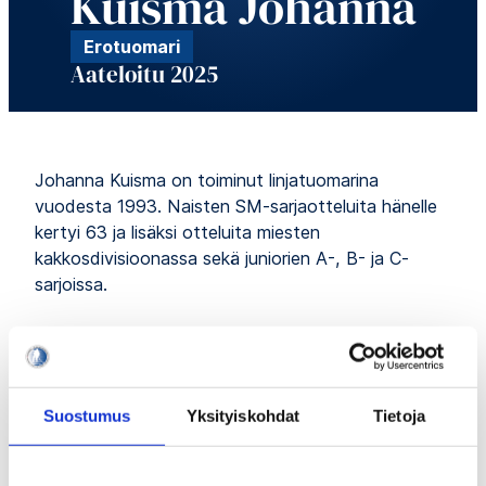
Kuisma Johanna
Erotuomari
Aateloitu 2025
Johanna Kuisma on toiminut linjatuomarina
vuodesta 1993. Naisten SM-sarjaotteluita hänelle
kertyi 63 ja lisäksi otteluita miesten
kakkosdivisioonassa sekä juniorien A-, B- ja C-
sarjoissa.
Kuisman ensimmäiset arvokisat olivat naisten EM-
kisat 1996. Naisten MM-kaukalossa hän oli vuosina
1997, 1999, 2000, 2001 sekä 2004 ja aina mukana
loppuotteluissa. Naisten maaotteluita hänelle kertyi
Suostumus
Yksityiskohdat
Tietoja
yhteensä 42 sekä yksi 16-vuotiaiden maaottelu.