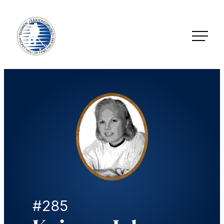
Siirry
suoraan
sisältöön
Jääkiekkomuseo – Hockey Hall of Fame Finland
#285