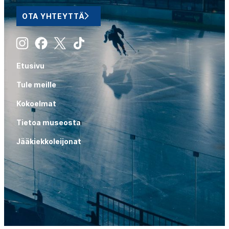
OTA YHTEYTTÄ
Instagram
Facebook
X
Tiktok
Etusivu
Tule meille
Kokoelmat
Tietoa museosta
Jääkiekkoleijonat