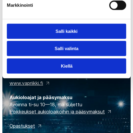
Markkinointi
Salli kaikki
Suomen Jääkiekkomuseo
Salli valinta
Museokeskus Vapriikki, Tampellan alue,
Alaverstaanraitti 5
Kiellä
33100 Tampere
(03) 5656 6966
www.vapriikki.fi
Aukioloajat ja pääsymaksu
Avoinna ti-su 10—18, ma suljettu
Poikkeukset aukioloaikoihin ja pääsymaksut
Opastukset