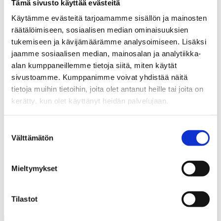
Kuisma osallistui kolmiin olympialaisiin. Naganossa
Tämä sivusto käyttää evästeitä
1998 hän oli mukana Kiinan ja Suomen välisessä
Käytämme evästeitä tarjoamamme sisällön ja mainosten
pronssiottelussa. Kuisma on ensimmäinen
räätälöimiseen, sosiaalisen median ominaisuuksien
olympialaisissa toiminut suomalainen
tukemiseen ja kävijämäärämme analysoimiseen. Lisäksi
naislinjatuomari. Hän osallistui olympiaturnauksiin
jaamme sosiaalisen median, mainosalan ja analytiikka-
myös Salt Lake Cityssä 2002 sekä Torinossa 2006
alan kumppaneillemme tietoja siitä, miten käytät
ja oli mukana finaalipeleissä kummallakin kertaa.
sivustoamme. Kumppanimme voivat yhdistää näitä
tietoja muihin tietoihin, joita olet antanut heille tai joita on
Naisten Liigassa kauden parhaalle linjatuomarille
kerätty, kun olet käyttänyt heidän palvelujaan.
annetaan hänen mukaansa nimetty Johanna Suban
-palkinto.
Suostumuksen
Välttämätön
valinta
EDELLINEN
SEURAAVA
Mieltymykset
Tilastot