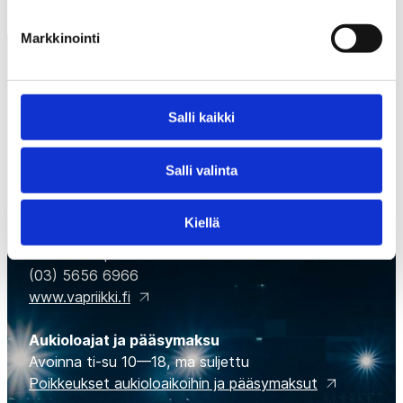
Markkinointi
Salli kaikki
Salli valinta
Suomen Jääkiekkomuseo
Museokeskus Vapriikki, Tampellan alue,
Kiellä
Alaverstaanraitti 5
33100 Tampere
(03) 5656 6966
www.vapriikki.fi
Aukioloajat ja pääsymaksu
Avoinna ti-su 10—18, ma suljettu
Poikkeukset aukioloaikoihin ja pääsymaksut