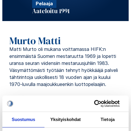
Pelaaja
Aateloitu 1991
Murto Matti
Matti Murto oli mukana voittamassa HIFK:n
ensimmäistä Suomen mestaruutta 1969 ja lopetti
uransa seuran viidensiin mestaruusjuhliin 1983.
Väsymättömästi työtään tehnyt hyökkääjä palveli
tähtirintoja uskollisesti 18 vuoden ajan ja kuului
1970-luvulla maajoukkueenkin luottopelaajiin.
Murto aloitti jääkiekon Calle Branderin
kiekkokoulussa 1950-luvun loppuvuosina.
Ensiesiintymisensä HIFK:n edustusjoukkueessa hän
teki kevään 1965 viimeisessä pelissä, ja pelipaikka
Suostumus
Yksityiskohdat
Tietoja
vakiintui heti seuraavalla kaudella. Murto pelasi