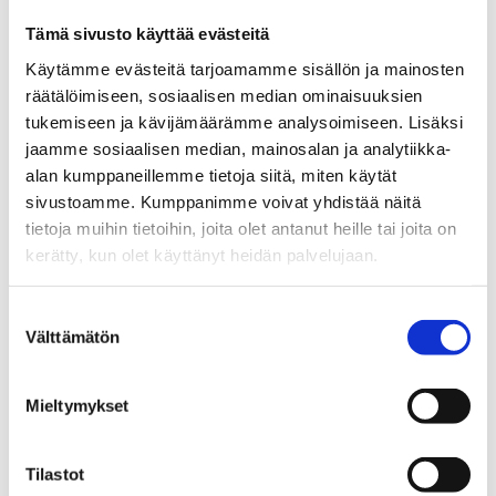
tähtirinnoissa koko uransa ajan ainoana
Tämä sivusto käyttää evästeitä
poikkeuksena piipahdus Itävallan liigan Feldkirchissä
kaudella 1974/75. Suomen mestaruutta Murto
Käytämme evästeitä tarjoamamme sisällön ja mainosten
pääsi juhlimaan viisi kertaa (1969, 1970, 1974, 1980
räätälöimiseen, sosiaalisen median ominaisuuksien
ja 1983).
tukemiseen ja kävijämäärämme analysoimiseen. Lisäksi
jaamme sosiaalisen median, mainosalan ja analytiikka-
Arvokisadebyyttinsä Leijonissa Murto teki
alan kumppaneillemme tietoja siitä, miten käytät
Tukholman MM-kisoissa 1970. Maajoukkueessa
sivustoamme. Kumppanimme voivat yhdistää näitä
hänelle sälytettiin useimmiten jarruketjun raatajan
tietoja muihin tietoihin, joita olet antanut heille tai joita on
rooli. Hänen tähtihetkensä koitti vuoden 1971
kerätty, kun olet käyttänyt heidän palvelujaan.
Izvestija-turnauksessa: Matti Murto iski yhden
maalin ja syötti kaksi, kun Suomi kaatoi ensi kerran
Suostumuksen
historiassa Neuvostoliiton (4–2).
Välttämätön
valinta
Mieltymykset
EDELLINEN
SEURAAVA
Tilastot