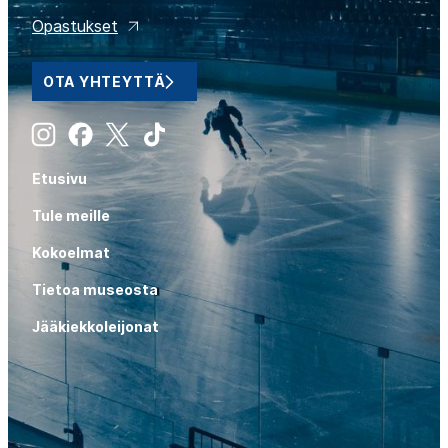
Opastukset
OTA YHTEYTTÄ
Instagram
Facebook
X
Tiktok
Etusivu
Tule meille
Kokoelmat
Tietoa museosta
Jääkiekkoleijonat