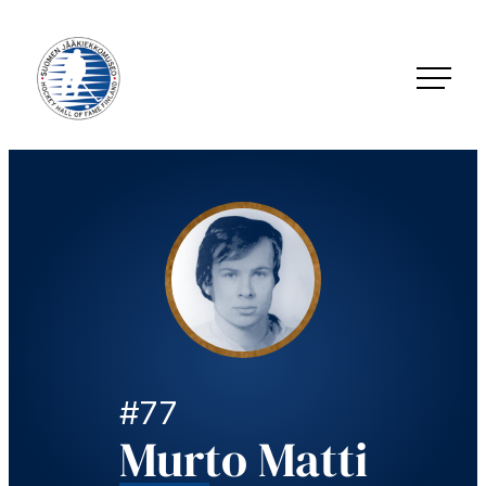
Siirry
suoraan
sisältöön
Jääkiekkomuseo – Hockey Hall of Fame Finland
#77
Murto Matti