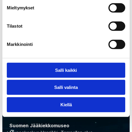
vuotiaiden Kärppien valmentajaryhmässä.
Mieltymykset
Tilastot
EDELLINEN
SEURAAVA
Markkinointi
Salli kaikki
Salli valinta
Kiellä
Suomen Jääkiekkomuseo