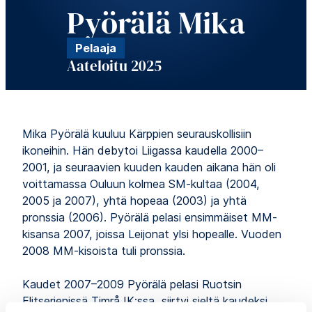
Pyörälä Mika
Pelaaja
Aateloitu 2025
Mika Pyörälä kuuluu Kärppien seurauskollisiin
ikoneihin. Hän debytoi Liigassa kaudella 2000–
2001, ja seuraavien kuuden kauden aikana hän oli
voittamassa Ouluun kolmea SM-kultaa (2004,
2005 ja 2007), yhtä hopeaa (2003) ja yhtä
pronssia (2006). Pyörälä pelasi ensimmäiset MM-
kisansa 2007, joissa Leijonat ylsi hopealle. Vuoden
2008 MM-kisoista tuli pronssia.
Kaudet 2007–2009 Pyörälä pelasi Ruotsin
Elitserienissä Timrå IK:ssa, siirtyi sieltä kaudeksi