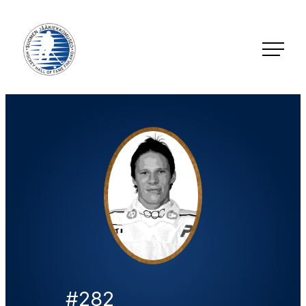
Siirry
suoraan
sisältöön
Jääkiekkomuseo – Hockey Hall of Fame Finland
#282