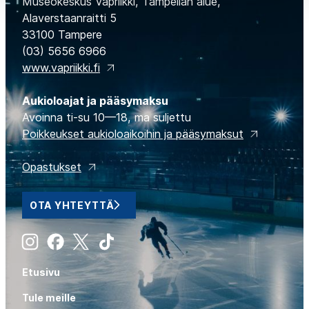
Museokeskus Vapriikki, Tampellan alue,
Alaverstaanraitti 5
33100 Tampere
(03) 5656 6966
www.vapriikki.fi
Aukioloajat ja pääsymaksu
Avoinna ti-su 10—18, ma suljettu
Poikkeukset aukioloaikoihin ja pääsymaksut
Opastukset
OTA YHTEYTTÄ
Instagram
Facebook
X
Tiktok
Etusivu
Tule meille