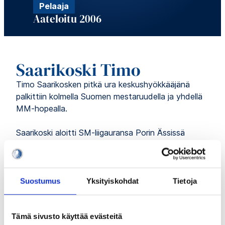
Pelaaja
Aateloitu 2006
Saarikoski Timo
Timo Saarikosken pitkä ura keskushyökkääjänä
palkittiin kolmella Suomen mestaruudella ja yhdellä
MM-hopealla.
Saarikoski aloitti SM-liigauransa Porin Ässissä
kaudella 1987/88. Ässien pudottua liigasta 1989
hän siirtyi Rauman Lukkoon, josta tie jatkui
Jokereihin 1993. Saarikoski pelasi narripaidoissa viisi
vuotta voittaen kolme Suomen mestaruutta (1994,
Suostumus
Yksityiskohdat
Tietoja
1996 ja 1997). Uran loppupuolelle mahtui vielä yksi
liigakausi Ässissä ja toinen SaiPassa ennen paluuta
Tämä sivusto käyttää evästeitä
vielä yhdeksi kaudeksi Jokereihin. Peliuransa