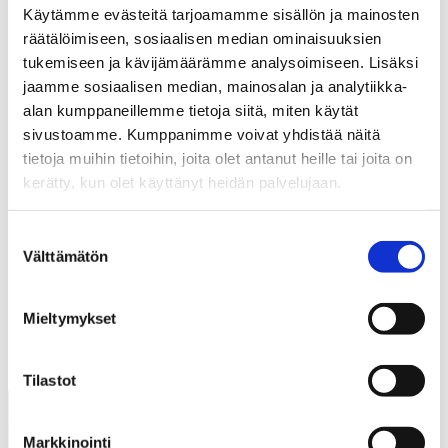
Saarikoski päätti keväällä 2001.
Käytämme evästeitä tarjoamamme sisällön ja mainosten
räätälöimiseen, sosiaalisen median ominaisuuksien
Suomen maajoukkueessa Saarikoski pelasi kolme
tukemiseen ja kävijämäärämme analysoimiseen. Lisäksi
arvokisaturnausta vuosina 1992–93. Prahan MM-
jaamme sosiaalisen median, mainosalan ja analytiikka-
kisoista 1992 palkintona oli yllättäen MM-hopeaa;
alan kumppaneillemme tietoja siitä, miten käytät
puolivälieräottelussa Kanadaa vastaan Saarikoski
sivustoamme. Kumppanimme voivat yhdistää näitä
iski Suomen voittomaalin. Pelaajauransa jälkeen
tietoja muihin tietoihin, joita olet antanut heille tai joita on
Saarikoski on toiminut juniorivalmentajana Ässissä
kerätty, kun olet käyttänyt heidän palvelujaan.
sekä valmennuspäällikkönä Lukossa.
Suostumuksen
Välttämätön
valinta
EDELLINEN
SEURAAVA
Mieltymykset
Tilastot
Markkinointi