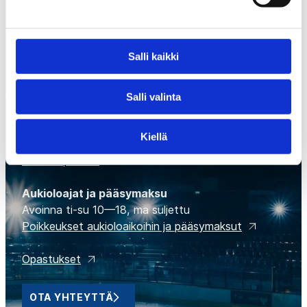
Salli kaikki
Suomen Jääkiekkomuseo
Museokeskus Vapriikki, Tampellan alue,
Salli valinta
Alaverstaanraitti 5
33100 Tampere
Kiellä
(03) 5656 6966
www.vapriikki.fi
Aukioloajat ja pääsymaksu
Avoinna ti-su 10—18, ma suljettu
Poikkeukset aukioloaikoihin ja pääsymaksut
Opastukset
OTA YHTEYTTÄ