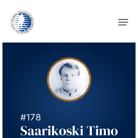
Siirry
suoraan
sisältöön
Jääkiekkomuseo – Hockey Hall of Fame Finland
#178
Saarikoski Timo