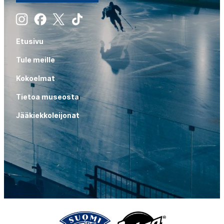
Instagram
Facebook
X
Tiktok
Etusivu
Tule meille
Kokoelmat
Tietoa museosta
Jääkiekkoleijonat