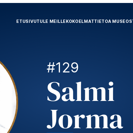
ETUSIVU
TULE MEILLE
KOKOELMAT
TIETOA MUSEOS
#129
Salmi
Jorma