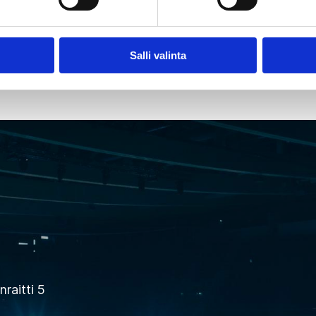
SEURAAVA
Salli valinta
raitti 5