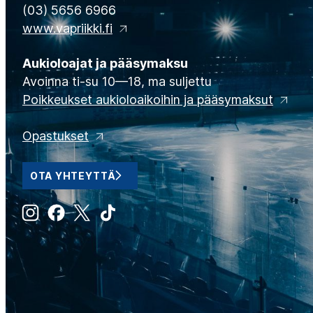
(03) 5656 6966
www.vapriikki.fi
Aukioloajat ja pääsymaksu
Avoinna ti-su 10—18, ma suljettu
Poikkeukset aukioloaikoihin ja pääsymaksut
Opastukset
OTA YHTEYTTÄ
Instagram
Facebook
X
Tiktok