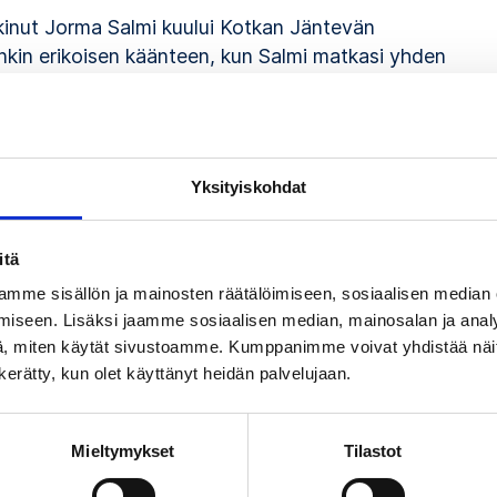
kkinut Jorma Salmi kuului Kotkan Jäntevän
enkin erikoisen käänteen, kun Salmi matkasi yhden
 jälkeen Britanniaan. Siellä hän päätyi kesäsarjassa
 -ammattilaisjoukkueeseen kaudeksi 1954/55.
anthers syyskauden 1955/56. Englannin ammattilaislii
Yksityiskohdat
 kiintiöbritti. Olosuhteet olivat luonnollisesti myös
tiin halleissa, kun Suomessa vasta suunniteltiin
uoden 1955 päättyessä Salmi palasi Suomen ja siirtyi
itä
 jälkeen ”Gerry” Salmi näytti ammattimaista
mme sisällön ja mainosten räätälöimiseen, sosiaalisen median
mesti peräkkäin 1957–59.
iseen. Lisäksi jaamme sosiaalisen median, mainosalan ja analy
, miten käytät sivustoamme. Kumppanimme voivat yhdistää näitä t
n. Hän esiintyi Leijona-paidassa kolmessa MM-
n kerätty, kun olet käyttänyt heidän palvelujaan.
in saaneena myös Squaw Valleyn olympiakisoissa 1960
a työtehtävien myötä myös USA:ssa.
Mieltymykset
Tilastot