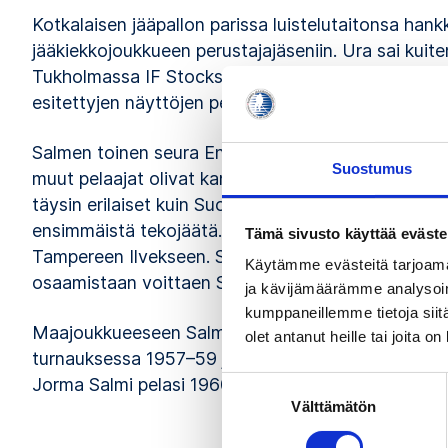
Kotkalaisen jääpallon parissa luistelutaitonsa han
jääkiekkojoukkueen perustajajäseniin. Ura sai kuit
Tukholmassa IF Stocksundin riveissä pelatun kauden
esitettyjen näyttöjen perusteella Brighton Tigers
Salmen toinen seura Englannissa oli Nottingham P
Suostumus
muut pelaajat olivat kanadalaisia, joukossa muutama
täysin erilaiset kuin Suomessa: kaikki ottelut pelat
ensimmäistä tekojäätä. Työluvan mentyä umpeen v
Tämä sivusto käyttää eväste
Tampereen Ilvekseen. Seuraavan kevään totuttelun
Käytämme evästeitä tarjoama
osaamistaan voittaen SM-sarjan pistetilaston kol
ja kävijämäärämme analysoim
kumppaneillemme tietoja siitä
Maajoukkueeseen Salmi liittyi palattuaan Suomee
olet antanut heille tai joita o
turnauksessa 1957–59 ja amatöörioikeudet takais
Jorma Salmi pelasi 1960-luvulla vielä Ruotsissa j
Suostumuksen
Välttämätön
valinta