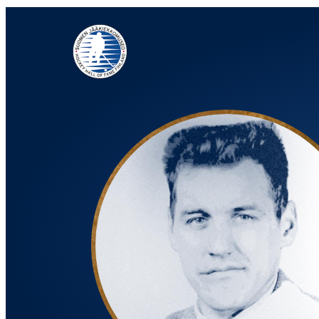
Siirry
suoraan
sisältöön
Jääkiekkomuseo – Hockey Hall of Fame Finland