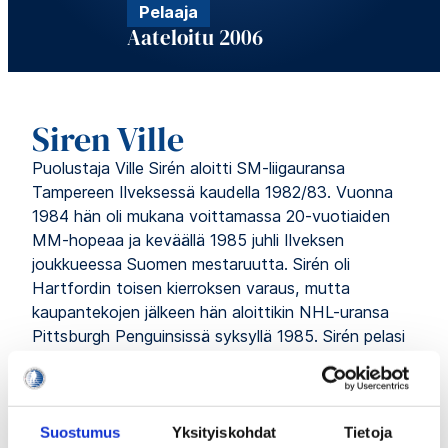
Pelaaja
Aateloitu 2006
Siren Ville
Puolustaja Ville Sirén aloitti SM-liigauransa
Tampereen Ilveksessä kaudella 1982/83. Vuonna
1984 hän oli mukana voittamassa 20-vuotiaiden
MM-hopeaa ja keväällä 1985 juhli Ilveksen
joukkueessa Suomen mestaruutta. Sirén oli
Hartfordin toisen kierroksen varaus, mutta
kaupantekojen jälkeen hän aloittikin NHL-uransa
Pittsburgh Penguinsissä syksyllä 1985. Sirén pelasi
Pohjois-Amerikassa kuusi kautta, neljä
Pittsburghissa ja kaksi Minnesota North Starsissa.
Vuonna 1990 Sirén palasi Euroopan kaukaloihin ensi
Suostumus
Yksityiskohdat
Tietoja