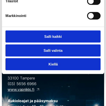
Tilastot
Markkinointi
Salli kaikki
Salli valinta
Suomen Jääkiekkomuseo
Kiellä
Museokeskus Vapriikki, Tampellan alue,
Alaverstaanraitti 5
33100 Tampere
(03) 5656 6966
www.vapriikki.fi
Aukioloajat ja pääsymaksu