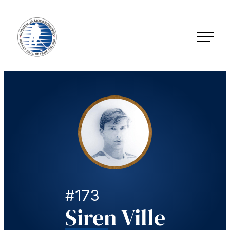
Siirry
suoraan
sisältöön
Jääkiekkomuseo – Hockey Hall of Fame Finland
#173
Siren Ville