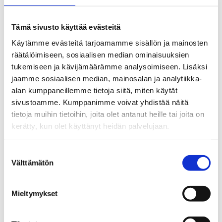
osoitteenaan HPK. Ura eteni vielä Ilveksen kautta
Ruotsiin, Sveitsiin ja lopulta HIFK:hon. Juhlittavaa
Tämä sivusto käyttää evästeitä
antoi SC Bernissä voitettu Sveitsin mestaruus
1997. Luistimensa Sirén ripusti lopulta naulaan
Käytämme evästeitä tarjoamamme sisällön ja mainosten
keväällä 1999.
räätälöimiseen, sosiaalisen median ominaisuuksien
tukemiseen ja kävijämäärämme analysoimiseen. Lisäksi
Leijonadebyyttinsä aikuisten arvokisoissa Sirén teki
jaamme sosiaalisen median, mainosalan ja analytiikka-
Sarajevon talviolympiakisoissa 1984. Hän edusti
alan kumppaneillemme tietoja siitä, miten käytät
Suomea yhteensä seitsemässä arvoturnauksessa
sivustoamme. Kumppanimme voivat yhdistää näitä
vuosina 1984–93. Parhaan tuloksen näistä tuotti
tietoja muihin tietoihin, joita olet antanut heille tai joita on
vuoden 1991 Kanada-cup, jossa Leijonat sijoittui
kerätty, kun olet käyttänyt heidän palvelujaan.
kolmanneksi.
Suostumuksen
Pelaajavuosien jälkeen Ville Siren on toiminut usean
Välttämätön
valinta
eri NHL-joukkueen kykyjenetsijänä.
Mieltymykset
EDELLINEN
SEURAAVA