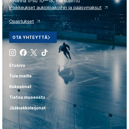
Avoinna ti-su 10—18, ma suljettu
Poikkeukset aukioloaikoihin ja pääsymaksut
Opastukset
OTA YHTEYTTÄ
Instagram
Facebook
X
Tiktok
Etusivu
Tule meille
Kokoelmat
Tietoa museosta
Jääkiekkoleijonat