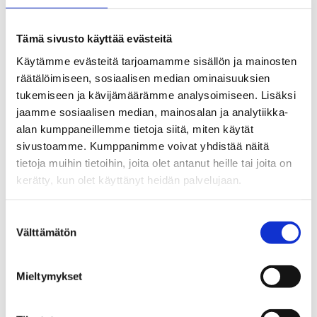
Bubnik seurasi Leijona-valmentajana kanadalaisia
Joe Wirkkusta ja Derek Holmesia. Heti
Tämä sivusto käyttää evästeitä
ensimmäisessä arvoturnauksessaan, Wienin MM-
kisoissa 1967, Bubnik johti Leijonat
Käytämme evästeitä tarjoamamme sisällön ja mainosten
sensaatiomaiseen 3–1-voittoon Tšekkoslovakiasta.
räätälöimiseen, sosiaalisen median ominaisuuksien
Seuraavana talvena Grenoblen
tukemiseen ja kävijämäärämme analysoimiseen. Lisäksi
olympiaturnauksessa Suomi kaatoi Kanadan. .
jaamme sosiaalisen median, mainosalan ja analytiikka-
alan kumppaneillemme tietoja siitä, miten käytät
Gustav Bubnikin merkitys Suomen jääkiekolle oli
sivustoamme. Kumppanimme voivat yhdistää näitä
suurempi kuin yksittäiset voitot lajin suurmaista.
tietoja muihin tietoihin, joita olet antanut heille tai joita on
Hän kiersi aktiivisesti jakamassa
kerätty, kun olet käyttänyt heidän palvelujaan.
valmennustietoutta luoden pohjaa tulevien vuosien
menestykselle. Bubnik jäi tilastoihin ensimmäisenä
Suostumuksen
Leijona-valmentajana, jonka joukkue voitti
Välttämätön
valinta
useammin kuin hävisi.
Mieltymykset
EDELLINEN
SEURAAVA