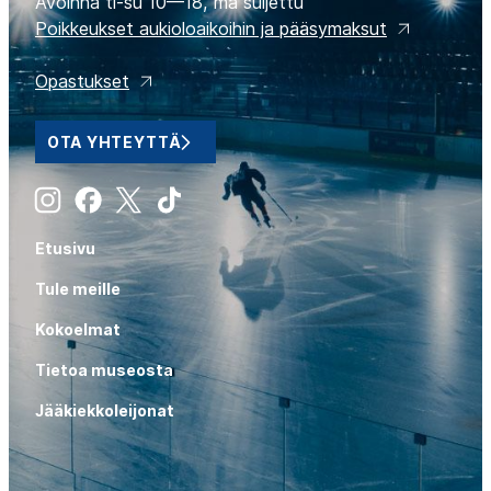
Avoinna ti-su 10—18, ma suljettu
Poikkeukset aukioloaikoihin ja pääsymaksut
Opastukset
OTA YHTEYTTÄ
Instagram
Facebook
X
Tiktok
Etusivu
Tule meille
Kokoelmat
Tietoa museosta
Jääkiekkoleijonat