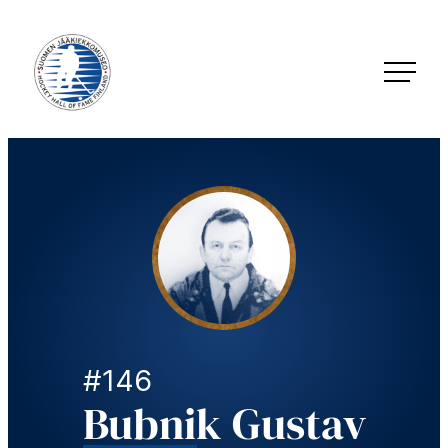
Siirry
suoraan
sisältöön
Jääkiekkomuseo – Hockey Hall of Fame Finland
#146
Bubnik Gustav