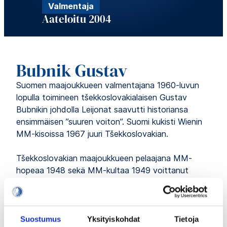
Valmentaja
Aateloitu 2004
Bubnik Gustav
Suomen maajoukkueen valmentajana 1960-luvun
lopulla toimineen tšekkoslovakialaisen Gustav
Bubnikin johdolla Leijonat saavutti historiansa
ensimmäisen ”suuren voiton”. Suomi kukisti Wienin
MM-kisoissa 1967 juuri Tšekkoslovakian.
Tšekkoslovakian maajoukkueen pelaajana MM-
hopeaa 1948 sekä MM-kultaa 1949 voittanut
Bubnik joutui maansa kommunistisen hallinnon
vainoamana viideksi vuodeksi vankeuteen 1950-
luvun alussa.
Suostumus
Yksityiskohdat
Tietoja