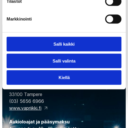
Tilastot
Markkinointi
Salli kaikki
Salli valinta
Suomen Jääkiekkomuseo
Kiellä
Museokeskus Vapriikki, Tampellan alue,
Alaverstaanraitti 5
33100 Tampere
(03) 5656 6966
www.vapriikki.fi
Aukioloajat ja pääsymaksu