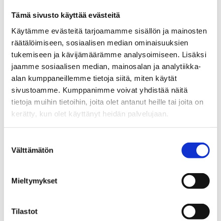
arvokisat.
Tämä sivusto käyttää evästeitä
Kohon tuotekehityspäällikkönä työskennellyt
Käytämme evästeitä tarjoamamme sisällön ja mainosten
Lehtiö perusti vuonna 1987 yrityksen, joka
räätälöimiseen, sosiaalisen median ominaisuuksien
keskittyy jääkiekkovarusteiden huoltamiseen ja
tukemiseen ja kävijämäärämme analysoimiseen. Lisäksi
korjaamiseen. Asiakaskuntaan on kuulunut monia
jaamme sosiaalisen median, mainosalan ja analytiikka-
huippunimiä, sillä perinteisesti monet pelaajat
alan kumppaneillemme tietoja siitä, miten käytät
käyttävät samoja varusteita läpi uransa.
sivustoamme. Kumppanimme voivat yhdistää näitä
tietoja muihin tietoihin, joita olet antanut heille tai joita on
Lehtiö on ollut mukana Suomen Jääkiekkomuseon
kerätty, kun olet käyttänyt heidän palvelujaan.
toiminnassa sen alkuvaiheista lähtien. Huoltajana
hän pystyi toimittamaan museon kokoelmiin lukuisia
Suostumuksen
jääkiekkohistoriallisesti arvokkaita esineitä.
Välttämätön
valinta
Mieltymykset
EDELLINEN
SEURAAVA
Tilastot