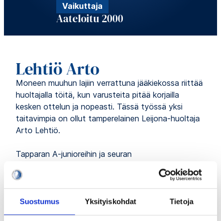
Vaikuttaja
Aateloitu 2000
Lehtiö Arto
Moneen muuhun lajiin verrattuna jääkiekossa riittää
huoltajalla töitä, kun varusteita pitää korjailla
kesken ottelun ja nopeasti. Tässä työssä yksi
taitavimpia on ollut tamperelainen Leijona-huoltaja
Arto Lehtiö.
Tapparan A-junioreihin ja seuran
kakkosjoukkueeseen Hilparaan asti omalla
kiekkourallaan yltänyt Lehtiö eteni huoltajana
maajoukkuetasolle. Leijonien huoltotiimissä hän
kiersi 1980-luvulla kaikkiaan kuusi arvoturnausta ja
Suostumus
Yksityiskohdat
Tietoja
sen lisäksi lukuisat muut maaottelut ja nuorten