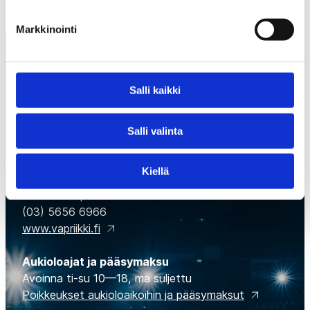
Markkinointi
Salli kaikki
Salli valinta
Suomen Jääkiekkomuseo
Museokeskus Vapriikki, Tampellan alue,
Kiellä
Alaverstaanraitti 5
33100 Tampere
(03) 5656 6966
www.vapriikki.fi
Aukioloajat ja pääsymaksu
Avoinna ti-su 10—18, ma suljettu
Poikkeukset aukioloaikoihin ja pääsymaksut