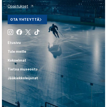
Opastukset
OTA YHTEYTTÄ
Instagram
Facebook
X
Tiktok
Etusivu
Tule meille
Kokoelmat
Tietoa museosta
Jääkiekkoleijonat