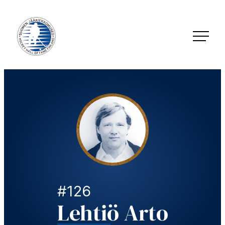
Siirry
suoraan
sisältöön
Jääkiekkomuseo – Hockey Hall of Fame Finland
#126
Lehtiö Arto