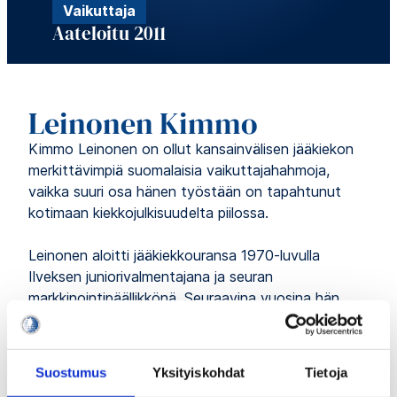
Vaikuttaja
Aateloitu 2011
Leinonen Kimmo
Kimmo Leinonen on ollut kansainvälisen jääkiekon
merkittävimpiä suomalaisia vaikuttajahahmoja,
vaikka suuri osa hänen työstään on tapahtunut
kotimaan kiekkojulkisuudelta piilossa.
Leinonen aloitti jääkiekkouransa 1970-luvulla
Ilveksen juniorivalmentajana ja seuran
markkinointipäällikkönä. Seuraavina vuosina hän
hankki kansainvälisiä kannuksia mailateollisuuden
palveluksessa Saksassa ja Kanadassa toimien
samalla New York Rangersin kykyjenetsijänä.
Suostumus
Yksityiskohdat
Tietoja
Vuonna 1984 Leinonen palasi kotimaahan SM-liigan