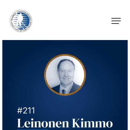
Siirry
suoraan
sisältöön
Jääkiekkomuseo – Hockey Hall of Fame Finland
#211
Leinonen Kimmo