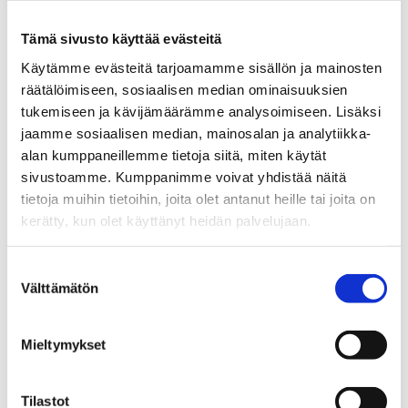
markkinointipäälliköksi, mitä tehtävää hän hoiti neljä
vuotta siirtyen sen jälkeen urheilumedian
Tämä sivusto käyttää evästeitä
palvelukseen. Yleisölle Leinonen tuli tutuksi Hockey
Käytämme evästeitä tarjoamamme sisällön ja mainosten
Night -lähetysten selostajana. Samaan aikaan hän
räätälöimiseen, sosiaalisen median ominaisuuksien
toimi kolme SM-kultaa voittaneiden Ilvesten
tukemiseen ja kävijämäärämme analysoimiseen. Lisäksi
naisten joukkueenjohtajana.
jaamme sosiaalisen median, mainosalan ja analytiikka-
alan kumppaneillemme tietoja siitä, miten käytät
Pisimmän päivätyönsä jääkiekon parissa Leinonen
sivustoamme. Kumppanimme voivat yhdistää näitä
teki vuosina 1995–2007 Kansainvälisen
tietoja muihin tietoihin, joita olet antanut heille tai joita on
jääkiekkoliiton IIHF:n PR- ja markkinointijohtajana.
kerätty, kun olet käyttänyt heidän palvelujaan.
Kotimaan kamaralle palattuaan hän on toiminut
vuoden 2012 MM-kisaorganisaation pääsihteerinä
sekä Suomen Jääkiekkomuseoyhdistyksen
Suostumuksen
Välttämätön
puheenjohtajana.
valinta
Mieltymykset
EDELLINEN
SEURAAVA
Tilastot