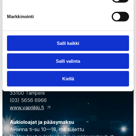
Markkinointi
Salli kaikki
Salli valinta
Suomen Jääkiekkomuseo
Museokeskus Vapriikki, Tampellan alue,
Kiellä
Alaverstaanraitti 5
33100 Tampere
(03) 5656 6966
www.vapriikki.fi
Aukioloajat ja pääsymaksu
Avoinna ti-su 10—18, ma suljettu