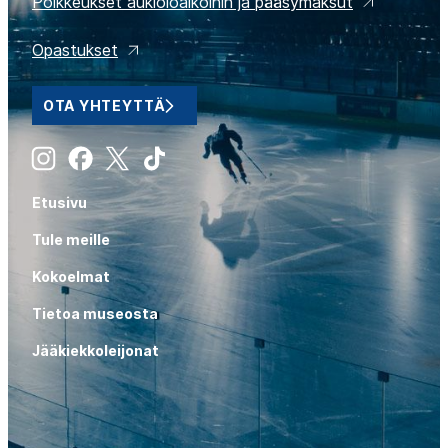
Poikkeukset aukioloaikoihin ja pääsymaksut
Opastukset
OTA YHTEYTTÄ
Instagram
Facebook
X
Tiktok
Etusivu
Tule meille
Kokoelmat
Tietoa museosta
Jääkiekkoleijonat