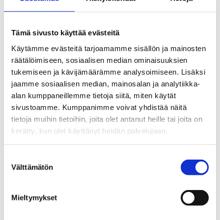
Pullin ase oli tuhoisan tarkka ja nopea rannelaukaus.
Hän laukoi SM-sarjassa maaleja lähes maali per
Tämä sivusto käyttää evästeitä
ottelu -tahtiin, 190 ottelussa 173 maalia.
Käytämme evästeitä tarjoamamme sisällön ja mainosten
Rannelaukauksen lisäksi Pulli kauhoi paljon osumia
räätälöimiseen, sosiaalisen median ominaisuuksien
myös rystypuolelta. Myös maajoukkueessa hänen
tukemiseen ja kävijämäärämme analysoimiseen. Lisäksi
laukauksensa oli tehokas: 118 A-maaottelussa
jaamme sosiaalisen median, mainosalan ja analytiikka-
syntyi 64 maalia. Lukema on vielä pitkän Leijonien
alan kumppaneillemme tietoja siitä, miten käytät
kaikkien aikojen tilaston kärkikymmenikössä.
sivustoamme. Kumppanimme voivat yhdistää näitä
tietoja muihin tietoihin, joita olet antanut heille tai joita on
Suomen parhaaksi jääkiekkoilijaksi 1960 valittu Pulli
kerätty, kun olet käyttänyt heidän palvelujaan.
pelasi viidet MM-kisat ja kaksi olympiaturnausta.
Koko uransa uskollisesti samaa seuraa edustanut
maalintekijä jätti kaukalot ikimuistoisesti: hänen
Suostumuksen
Välttämätön
maalinsa varmisti kauden viimeisessä ottelussa SM-
valinta
kullan Koo-Vee:lle keväällä 1968.
Mieltymykset
EDELLINEN
SEURAAVA