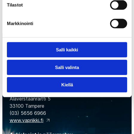
Tilastot
Markkinointi
Salli kaikki
Salli valinta
Suomen Jääkiekkomuseo
Kiellä
Museokeskus Vapriikki, Tampellan alue,
Alaverstaanraitti 5
33100 Tampere
(03) 5656 6966
www.vapriikki.fi