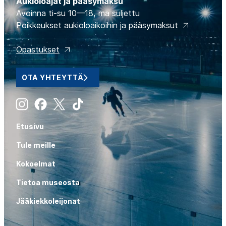
Aukioloajat ja pääsymaksu
Avoinna ti-su 10—18, ma suljettu
Poikkeukset aukioloaikoihin ja pääsymaksut
Opastukset
OTA YHTEYTTÄ
Instagram
Facebook
X
Tiktok
Etusivu
Tule meille
Kokoelmat
Tietoa museosta
Jääkiekkoleijonat