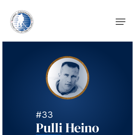
Siirry
suoraan
sisältöön
Jääkiekkomuseo – Hockey Hall of Fame Finland
#33
Pulli Heino