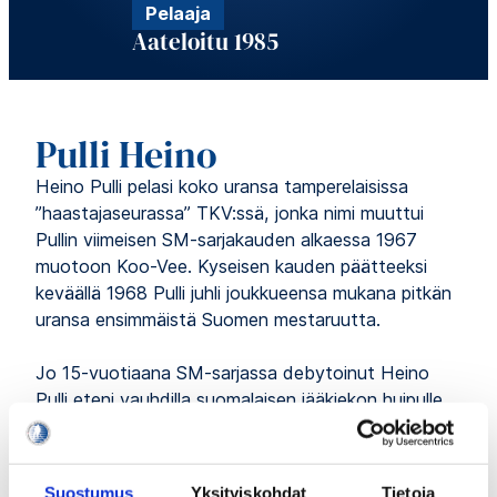
Pelaaja
Aateloitu 1985
Pulli Heino
Heino Pulli pelasi koko uransa tamperelaisissa
”haastajaseurassa” TKV:ssä, jonka nimi muuttui
Pullin viimeisen SM-sarjakauden alkaessa 1967
muotoon Koo-Vee. Kyseisen kauden päätteeksi
keväällä 1968 Pulli juhli joukkueensa mukana pitkän
uransa ensimmäistä Suomen mestaruutta.
Jo 15-vuotiaana SM-sarjassa debytoinut Heino
Pulli eteni vauhdilla suomalaisen jääkiekon huipulle.
Vain reilua vuotta myöhemmin, tammikuussa 1955,
hän oli jo maajoukkuemies. Leijona-debyyttinsä hän
teki 16-vuotiaana.
Suostumus
Yksityiskohdat
Tietoja