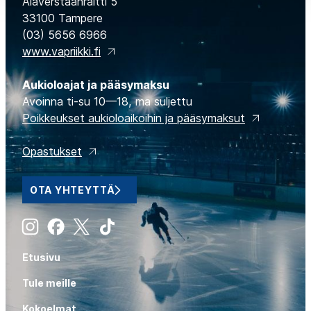
Alaverstaanraitti 5
33100 Tampere
(03) 5656 6966
www.vapriikki.fi
Aukioloajat ja pääsymaksu
Avoinna ti-su 10—18, ma suljettu
Poikkeukset aukioloaikoihin ja pääsymaksut
Opastukset
OTA YHTEYTTÄ
Instagram
Facebook
X
Tiktok
Etusivu
Tule meille
Kokoelmat