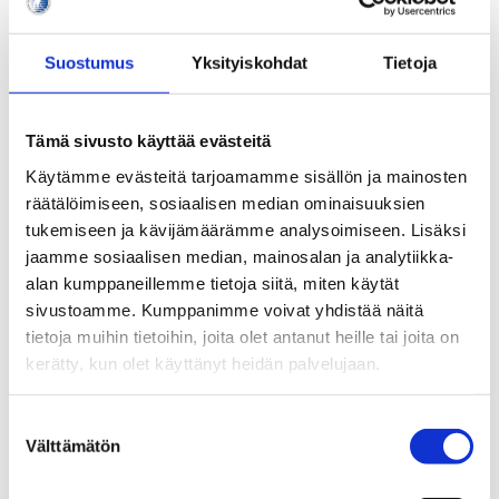
vuonna 2007. Keväällä 2009 hän vihelsi MM-kisojen
finaaliottelussa. Hän esiintyi MM-jäällä myös
vuosina 2008, 2011, 2013, 2014 ja 2015.
Suostumus
Yksityiskohdat
Tietoja
Olympiakisoissa Rönn oli mukana Vancouverissa
2010 ja Sotshissa 2014. 20-vuotiaiden MM-kisoissa
Tämä sivusto käyttää evästeitä
hän vihelsi kuudesti.
Käytämme evästeitä tarjoamamme sisällön ja mainosten
Rönn aloitti ensimmäisenä suomalaistuomarina
räätälöimiseen, sosiaalisen median ominaisuuksien
ammattilaisena KHL-liigassa syksyllä 2011. Hän
tukemiseen ja kävijämäärämme analysoimiseen. Lisäksi
nousi sarjan arvostetuimpien tuomarien joukkoon ja
jaamme sosiaalisen median, mainosalan ja analytiikka-
jakoi oikeutta kaikkiaan kymmenessä Gagarin Cupin
alan kumppaneillemme tietoja siitä, miten käytät
finaalipelissä neljänä keväänä. Hän tuomitsi
sivustoamme. Kumppanimme voivat yhdistää näitä
KHL:ssä kevääseen 2015. Samalla päättyi myös
tietoja muihin tietoihin, joita olet antanut heille tai joita on
20-vuotinen aktiivituomariura pääsarjatasolla.
kerätty, kun olet käyttänyt heidän palvelujaan.
Jääkiekkoliiton ansioituneen erotuomarin palkinnon,
Suostumuksen
Keijo Pehun viheltäjäpatsaan, Jyri Rönn voitti
Välttämätön
valinta
vuosina 2012 ja 2013.