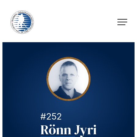
Siirry
suoraan
sisältöön
Jääkiekkomuseo – Hockey Hall of Fame Finland
#252
Rönn Jyri