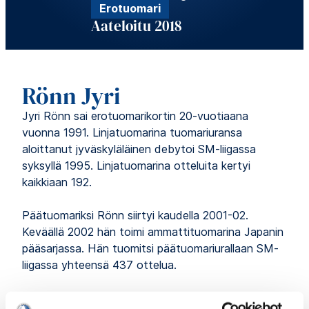
Erotuomari
Aateloitu 2018
Rönn Jyri
Jyri Rönn sai erotuomarikortin 20-vuotiaana
vuonna 1991. Linjatuomarina tuomariuransa
aloittanut jyväskyläläinen debytoi SM-liigassa
syksyllä 1995. Linjatuomarina otteluita kertyi
kaikkiaan 192.
Päätuomariksi Rönn siirtyi kaudella 2001-02.
Keväällä 2002 hän toimi ammattituomarina Japanin
pääsarjassa. Hän tuomitsi päätuomariurallaan SM-
liigassa yhteensä 437 ottelua.
MM-kisoissa Rönn tuomitsi ensimmäisen kerran