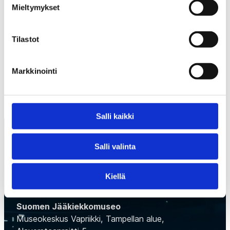
Mieltymykset
Tuomariuransa päätyttyä Rönn aloitti Jääkiekon
SM-liiga Oy:n erotuomarijohtajana kesällä 2015.
Tilastot
EDELLINEN
SEURAAVA
Markkinointi
Salli kaikki
Salli valinta
Kiellä
Suomen Jääkiekkomuseo
Museokeskus Vapriikki, Tampellan alue,