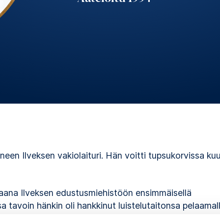
nneen Ilveksen vakiolaituri. Hän voitti tupsukorvissa kuu
iaana Ilveksen edustusmiehistöön ensimmäisellä
 tavoin hänkin oli hankkinut luistelutaitonsa pelaamal
n vuoden aikana Ilves taisteli Suomen mestaruudesta