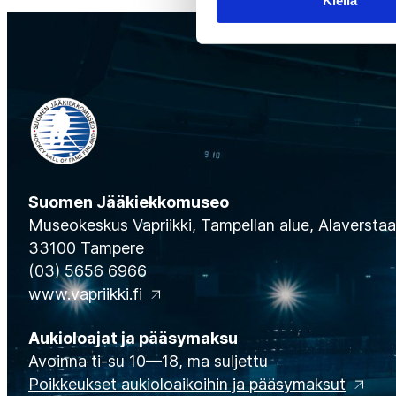
Kiellä
Suomen Jääkiekkomuseo
Museokeskus Vapriikki, Tampellan alue, Alaverstaan
33100 Tampere
(03) 5656 6966
www.vapriikki.fi
Aukioloajat ja pääsymaksu
Avoinna ti-su 10—18, ma suljettu
Poikkeukset aukioloaikoihin ja pääsymaksut