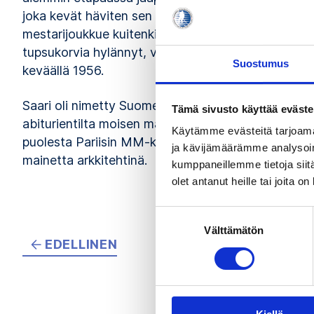
joka kevät häviten sen vain kahdesti (1948 ja 19
mestarijoukkue kuitenkin hajosi monen runkomiehen 
tupsukorvia hylännyt, vaikka menestystä ei enää tu
Suostumus
keväällä 1956.
Saari oli nimetty Suomen joukkueeseen vuoden 194
Tämä sivusto käyttää eväste
abiturientilta moisen matkan koulusta erottamise
Käytämme evästeitä tarjoama
puolesta Pariisin MM-kisoihin 1951 sekä Oslon olym
ja kävijämäärämme analysoim
mainetta arkkitehtinä.
kumppaneillemme tietoja siitä
olet antanut heille tai joita o
Suostumuksen
Välttämätön
valinta
EDELLINEN