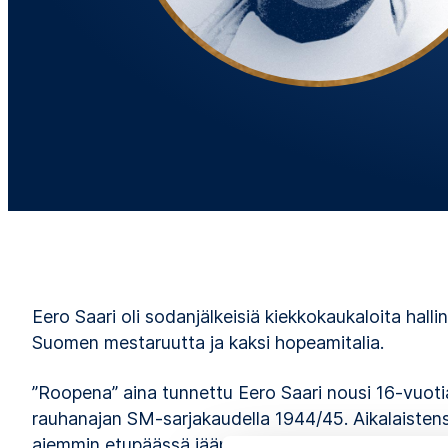
Eero Saari oli sodanjälkeisiä kiekkokaukaloita halli
Suomen mestaruutta ja kaksi hopeamitalia.
”Roopena” aina tunnettu Eero Saari nousi 16-vuot
rauhanajan SM-sarjakaudella 1944/45. Aikalaistensa
aiemmin etupäässä jääpalloa. Kahdeksan seuraava