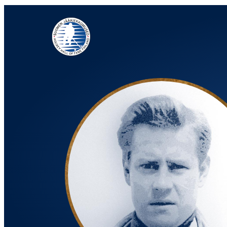
Siirry
suoraan
sisältöön
Jääkiekkomuseo – Hockey Hall of Fame Finland