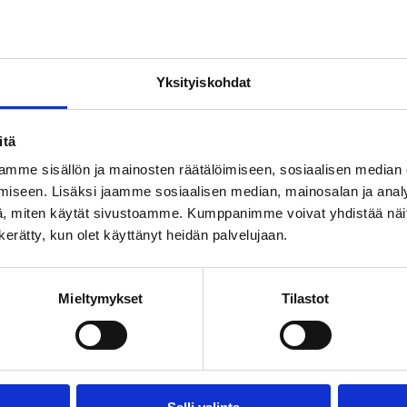
49) Hämeenlinnan Tarmolle. Vuonna 1952 Ilveksen
siirtyessä paikallisvastustaja TBK:hon. Saari ei
llutkaan. Hän lopetti kiekkouransa Ilveksen pelaajana
Yksityiskohdat
9 MM-kisoihin Tukholmaan, mutta rehtori kielsi
itä
n uhalla. Roope pääsi kuitenkin kamppailemaan isänmaa
mme sisällön ja mainosten räätälöimiseen, sosiaalisen median
piakisoihin 1952. Urheilu-uransa jälkeen Saari hankki
iseen. Lisäksi jaamme sosiaalisen median, mainosalan ja analy
, miten käytät sivustoamme. Kumppanimme voivat yhdistää näitä t
n kerätty, kun olet käyttänyt heidän palvelujaan.
Mieltymykset
Tilastot
SEURAAVA