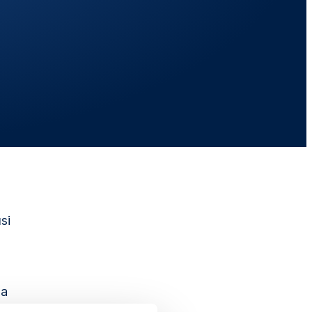
si
la