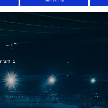
Salli valinta
raitti 5