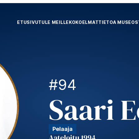
ETUSIVU
TULE MEILLE
KOKOELMAT
TIETOA MUSEOS
#94
Saari 
Pelaaja
Aateloitu 1994