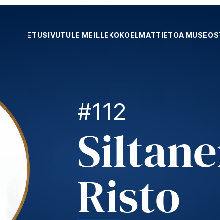
ETUSIVU
TULE MEILLE
KOKOELMAT
TIETOA MUSEOS
#112
Siltan
Risto