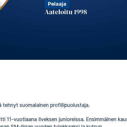
Pelaaja
Aateloitu 1998
 tehnyt suomalainen profiilipuolustaja.
tti 11-vuotiaana Ilveksen junioreissa. Ensimmäinen kau
nnan SM-liigan vuoden tulokkaaksi ja kutsun