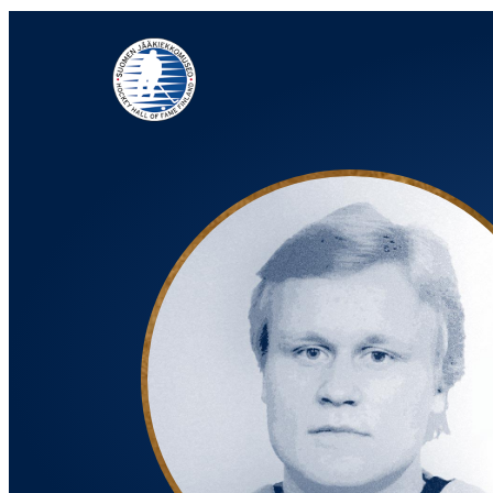
Siirry
suoraan
sisältöön
Jääkiekkomuseo – Hockey Hall of Fame Finland