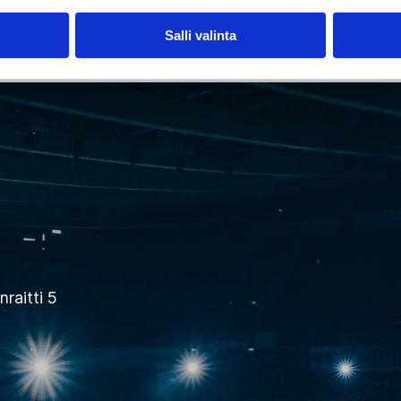
Salli valinta
raitti 5