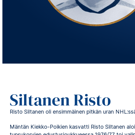
Siltanen Risto
Risto Siltanen oli ensimmäinen pitkän uran NHL:ssä
Mäntän Kiekko-Poikien kasvatti Risto Siltanen aloi
tupsukorvien edustusjoukkueessa 1976/77 toi vali