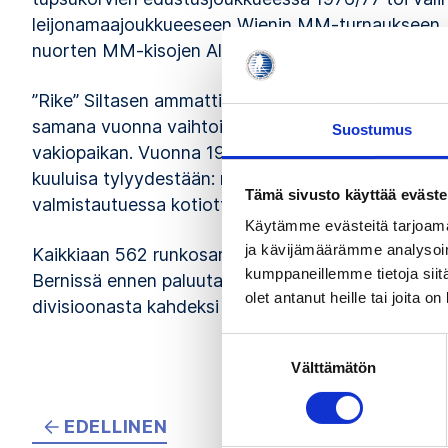
leijonamaajoukkueeseen Wienin MM-turnaukseen. Li
nuorten MM-kisojen All Stars -pakiksi sekä 1978 e
”Rike” Siltasen ammattilaisura alkoi Edmonton Oile
samana vuonna vaihtoi liigaa WHA:sta NHL:ään. Pie
Suostumus
vakiopaikan. Vuonna 1982 hänet kuitenkin myytiin H
kuuluisa tylyydestään: maaliskuussa 1986 hänet mä
Tämä sivusto käyttää eväste
valmistautuessa kotiotteluun Quebec Nordiquesia
Käytämme evästeitä tarjoama
ja kävijämäärämme analysoim
Kaikkiaan 562 runkosarjaottelua kestäneen NHL-ur
kumppaneillemme tietoja siitä
Bernissä ennen paluutaan Ilvekseen 1988. Uransa l
olet antanut heille tai joita o
divisioonasta kahdeksi vuodeksi SM-liigaan.
Suostumuksen
Välttämätön
valinta
EDELLINEN