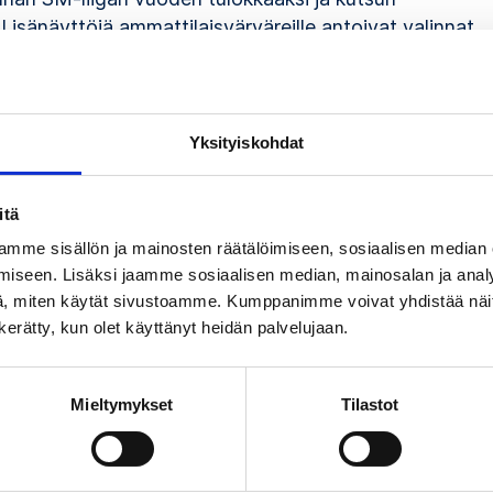
sänäyttöjä ammattilaisvärväreille antoivat valinnat
ttä 1979.
rsissa keväällä 1979, kotimaisen sarjan päätyttyä. Viel
nestä koostaan huolimatta Siltanen valloitti Oilersiss
Yksityiskohdat
artford Whalersiin. Siltasen NHL-uran toinen siirto ol
ärättiin vastustajan pukukoppiin Whalersin
itä
 vastaan.
mme sisällön ja mainosten räätälöimiseen, sosiaalisen median
iseen. Lisäksi jaamme sosiaalisen median, mainosalan ja analy
ansa jälkeen Siltanen pelasi yhden kauden Sveitsin
, miten käytät sivustoamme. Kumppanimme voivat yhdistää näitä t
oppupuolella hän oli vielä nostamassa TuToa I-
n kerätty, kun olet käyttänyt heidän palvelujaan.
Mieltymykset
Tilastot
SEURAAVA