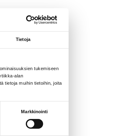
ä
a
Tietoja
i
 ominaisuuksien tukemiseen
tiikka-alan
ietoja muihin tietoihin, joita
Markkinointi