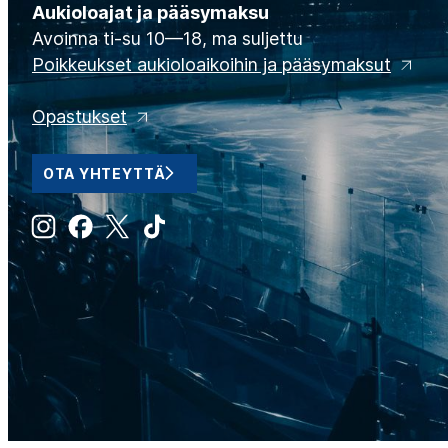
Aukioloajat ja pääsymaksu
Avoinna ti-su 10—18, ma suljettu
Poikkeukset aukioloaikoihin ja pääsymaksut
Opastukset
OTA YHTEYTTÄ
Instagram
Facebook
X
Tiktok