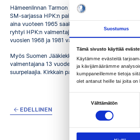
Hämeenlinnan Tarmon jääpallojunioreissa urheilu-ur
SM-sarjassa HPK:n paidassa 1950. Hän pelasi Ke
aina vuoteen 1965 saakka parhaana saavutuksenaan
Suostumus
ryhtyi HPK:n valmentajaksi. Hän luotsasi seuraa to
vuosien 1968 ja 1981 välillä.
Tämä sivusto käyttää eväste
Myös Suomen Jääkiekkoliitto tarvitsi Sulinin palve
Käytämme evästeitä tarjoama
valmentajana 13 vuoden ajan luotsaten kohti hui
ja kävijämäärämme analysoim
suurpelaajia. Kirkkain palkinto näiltä vuosilta oli
kumppaneillemme tietoja siitä
olet antanut heille tai joita o
Suostumuksen
Välttämätön
valinta
EDELLINEN