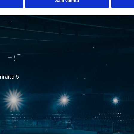
Salli valinta
raitti 5