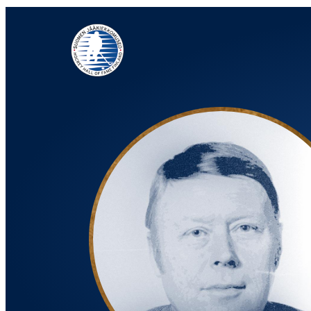
Siirry
suoraan
sisältöön
Jääkiekkomuseo – Hockey Hall of Fame Finland