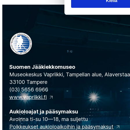
Kiellä
Suomen Jääkiekkomuseo
Museokeskus Vapriikki, Tampellan alue, Alaverstaan
33100 Tampere
(03) 5656 6966
www.vapriikki.fi
Aukioloajat ja pääsymaksu
Avoinna ti-su 10—18, ma suljettu
Poikkeukset aukioloaikoihin ja pääsymaksut