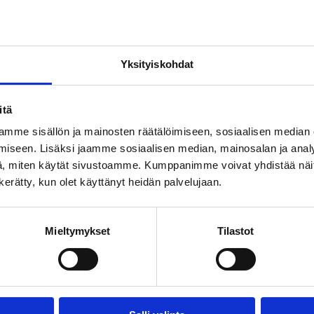
ansa aloittanut Hilpas Sulin teki debyyttinsä jääkieko
rhossa ensin hyökkääjänä ja myöhemmin puolustajana
 SM-pronssi vuodelta 1954. Peliuransa jälkeen Sulin
Yksityiskohdat
iseksi korkeimmalla sarjatasolla kahteen otteeseen
itä
luksia. Hän toimi eri ikäkausimaajoukkueiden
mme sisällön ja mainosten räätälöimiseen, sosiaalisen median
ppua monia suomalaisen jääkiekon ensimmäisen polven
iseen. Lisäksi jaamme sosiaalisen median, mainosalan ja analy
 18-vuotiaiden EM-hopea vuodelta 1983.
, miten käytät sivustoamme. Kumppanimme voivat yhdistää näitä t
n kerätty, kun olet käyttänyt heidän palvelujaan.
Mieltymykset
Tilastot
SEURAAVA