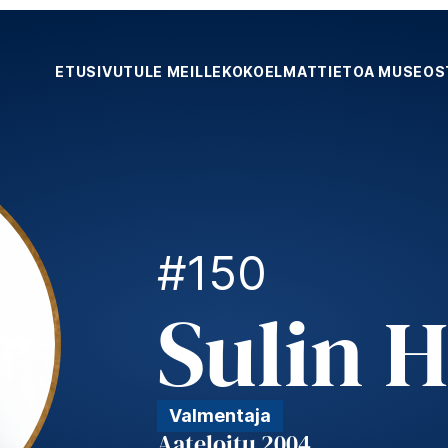
ETUSIVU
TULE MEILLE
KOKOELMAT
TIETOA MUSEOS
#150
Sulin H
Valmentaja
Aateloitu 2004