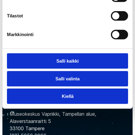
Tilastot
EDELLINEN
SEURAAVA
Markkinointi
Salli kaikki
Salli valinta
Kiellä
Suomen Jääkiekkomuseo
Museokeskus Vapriikki, Tampellan alue,
Alaverstaanraitti 5
33100 Tampere