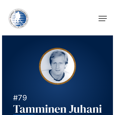
Siirry
suoraan
sisältöön
Jääkiekkomuseo – Hockey Hall of Fame Finland
#79
Tamminen Juhani