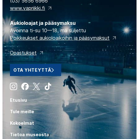
(03) 5656 6966
www.vapriikki.fi
Aukioloajat ja pääsymaksu
Avoinna ti-su 10—18, ma suljettu
Poikkeukset aukioloaikoihin ja pääsymaksut
Opastukset
OTA YHTEYTTÄ
Instagram
Facebook
X
Tiktok
Etusivu
Tule meille
Kokoelmat
Tietoa museosta