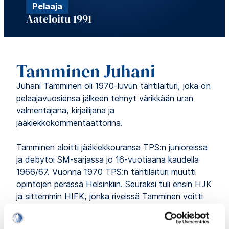
Pelaaja
Aateloitu 1991
Tamminen Juhani
Juhani Tamminen oli 1970-luvun tähtilaituri, joka on
pelaajavuosiensa jälkeen tehnyt värikkään uran
valmentajana, kirjailijana ja
jääkiekkokommentaattorina.
Tamminen aloitti jääkiekkouransa TPS:n junioreissa
ja debytoi SM-sarjassa jo 16-vuotiaana kaudella
1966/67. Vuonna 1970 TPS:n tähtilaituri muutti
opintojen perässä Helsinkiin. Seuraksi tuli ensin HJK
ja sittemmin HIFK, jonka riveissä Tamminen voitti
uransa ainoaksi jääneen Suomen mestaruuden
1974. Valmistuttuaan liikunnanopettajaksi 1975