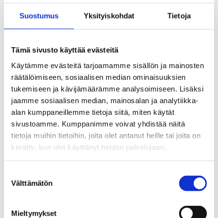
Tamminen pelasi kaksi kautta Pohjois-Amerikan
WHA-liigassa. Myöhemmin hän pelasi vielä TPS:ssä
Suostumus
Yksityiskohdat
Tietoja
sekä kahteen otteeseen Japanin liigassa Kokudo
Keikaku -joukkueessa.
Tämä sivusto käyttää evästeitä
Leijonamaajoukkueessa Tamminen pelasi peräti
Käytämme evästeitä tarjoamamme sisällön ja mainosten
kymmenessä MM-turnauksessa vuosina 1970–82.
räätälöimiseen, sosiaalisen median ominaisuuksien
Parhaiten hänet silti muistetaan vuoden 1971
tukemiseen ja kävijämäärämme analysoimiseen. Lisäksi
Moskovan Izvestija-turnauksesta, jossa hän iski
jaamme sosiaalisen median, mainosalan ja analytiikka-
kaksi maalia Suomen voittaessa ensi kerran
alan kumppaneillemme tietoja siitä, miten käytät
Neuvostoliiton (4–2).
sivustoamme. Kumppanimme voivat yhdistää näitä
tietoja muihin tietoihin, joita olet antanut heille tai joita on
Valmentajan tehtäviä Tamminen hoiti pelaamisen
kerätty, kun olet käyttänyt heidän palvelujaan.
ohella jo Japanissa vuosina 1982–84. SM-liigassa
hän on valmentanut TPS:ää, Ässiä ja Kärppiä.
Suostumuksen
Kansainvälisillä kentillä Tamminen on luotsannut
Välttämätön
valinta
Suomen naisleijonien lisäksi Sveitsin ja Ranskan
maajoukkueita. Jälkimmäiseltä ajalta juontuu hänen
Mieltymykset
tunnettu lempinimensä ”Aurinkokuningas”.