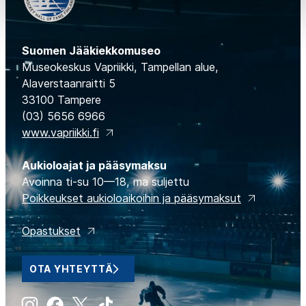
Suomen Jääkiekkomuseo
Museokeskus Vapriikki, Tampellan alue,
Alaverstaanraitti 5
33100 Tampere
(03) 5656 6966
www.vapriikki.fi
Aukioloajat ja pääsymaksu
Avoinna ti-su 10—18, ma suljettu
Poikkeukset aukioloaikoihin ja pääsymaksut
Opastukset
OTA YHTEYTTÄ
Instagram
Facebook
X
Tiktok