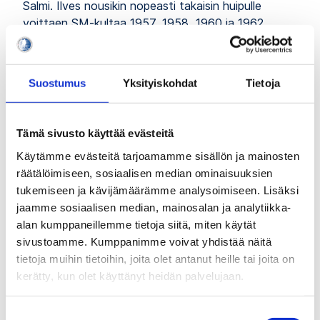
Salmi. Ilves nousikin nopeasti takaisin huipulle
voittaen SM-kultaa 1957, 1958, 1960 ja 1962.
Neljännen mestaruuden jälkeen tähtisentteri Kilpiö
siirtyi työpaikan perässä suomensarjassa pelaavaan
porilaiseen Rosenlewin Urheilijoihin.
Suostumus
Yksityiskohdat
Tietoja
Rosenlew-yhtiö ryhtyi rakentamaan Kilpiön
ympärille huippujoukkuetta. RU-38 nousikin viidessä
Tämä sivusto käyttää evästeitä
vuodessa suomensarjasta Suomen mestariksi.
Käytämme evästeitä tarjoamamme sisällön ja mainosten
Mestaruuskevään 1967 jälkeen joukkue sulautui
räätälöimiseen, sosiaalisen median ominaisuuksien
Porin Karhujen kanssa uudeksi seuraksi nimeltä
tukemiseen ja kävijämäärämme analysoimiseen. Lisäksi
Porin Ässät. Kilpiö jatkoi Ässissä tämän jälkeenkin
jaamme sosiaalisen median, mainosalan ja analytiikka-
vielä kymmenen vuotta voittaen uransa kuudennen
alan kumppaneillemme tietoja siitä, miten käytät
SM-kullan 1971.
sivustoamme. Kumppanimme voivat yhdistää näitä
tietoja muihin tietoihin, joita olet antanut heille tai joita on
Arvokisakasteensa Leijonissa Kilpiö sai vuoden
kerätty, kun olet käyttänyt heidän palvelujaan.
1957 MM-kisoissa Moskovassa. Hän oli Suomen
paras pistemies Oslossa 1958, Prahassa 1959,
Squaw Valleyn olympiakisoissa 1960 ja Sveitsissä
Suostumuksen