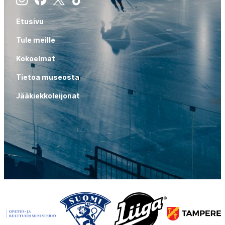
Etusivu
Tule meille
Kokoelmat
Tietoa museosta
Jääkiekkoleijonat