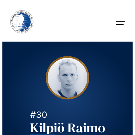
Siirry
suoraan
sisältöön
Jääkiekkomuseo – Hockey Hall of Fame Finland
#30
Kilpiö Raimo