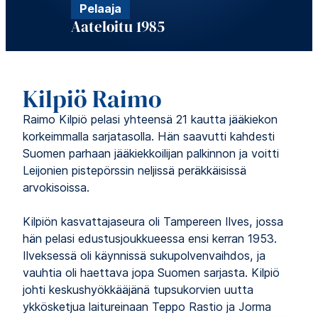
Pelaaja
Aateloitu 1985
Kilpiö Raimo
Raimo Kilpiö pelasi yhteensä 21 kautta jääkiekon
korkeimmalla sarjatasolla. Hän saavutti kahdesti
Suomen parhaan jääkiekkoilijan palkinnon ja voitti
Leijonien pistepörssin neljissä peräkkäisissä
arvokisoissa.
Kilpiön kasvattajaseura oli Tampereen Ilves, jossa
hän pelasi edustusjoukkueessa ensi kerran 1953.
Ilveksessä oli käynnissä sukupolvenvaihdos, ja
vauhtia oli haettava jopa Suomen sarjasta. Kilpiö
johti keskushyökkääjänä tupsukorvien uutta
ykkösketjua laitureinaan Teppo Rastio ja Jorma