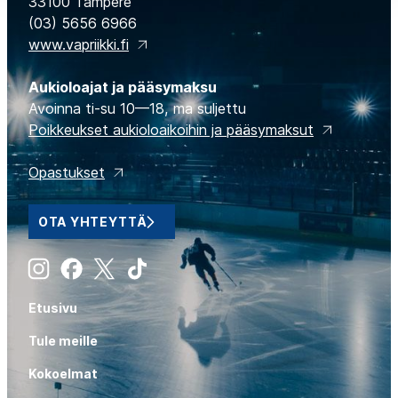
33100 Tampere
(03) 5656 6966
www.vapriikki.fi
Aukioloajat ja pääsymaksu
Avoinna ti-su 10—18, ma suljettu
Poikkeukset aukioloaikoihin ja pääsymaksut
Opastukset
OTA YHTEYTTÄ
Instagram
Facebook
X
Tiktok
Etusivu
Tule meille
Kokoelmat