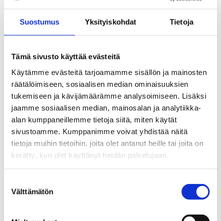
Kärppien palveluksessa. Matikainen luotsasi Kärpät
neljästi peräkkäin SM-mitalille 1984-87 ja siirtyi
Suostumus
Yksityiskohdat
Tietoja
seuraavaksi HIFK:hon.
Kesällä 1987 Pentti Matikainen nimettiin myös
Tämä sivusto käyttää evästeitä
Suomen maajoukkueen päävalmentajaksi. Heti
Käytämme evästeitä tarjoamamme sisällön ja mainosten
ensimmäisessä arvoturnauksessaan Calgaryssa
räätälöimiseen, sosiaalisen median ominaisuuksien
1988 hän johti Leijonat sensaatiomaisesti
tukemiseen ja kävijämäärämme analysoimiseen. Lisäksi
olympiahopealle. Vuonna 1991 Suomi sijoittui
jaamme sosiaalisen median, mainosalan ja analytiikka-
Kanada-cupissa ensi kerran kolmen parhaan
alan kumppaneillemme tietoja siitä, miten käytät
joukkoon, ja keväällä 1992 Prahassa oli
sivustoamme. Kumppanimme voivat yhdistää näitä
leijonahistorian ensimmäisen MM-mitalin vuoro,
tietoja muihin tietoihin, joita olet antanut heille tai joita on
värinä jälleen hopea.
kerätty, kun olet käyttänyt heidän palvelujaan.
Matikaisen päävalmentajan ura päättyi Saksan
MM-kisoihin 1993. Tämän jälkeen hän toimi
Suostumuksen
Välttämätön
liigavalmentajana Saksassa sekä HPK:ssa ja
valinta
Lukossa ennen nimeämistään HIFK:n
toimitusjohtajaksi, mitä tointa hän hoiti vuodet