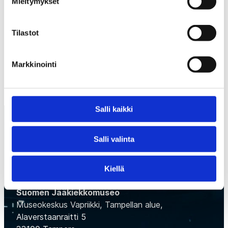
Mieltymykset
2001–08.
Tilastot
EDELLINEN
SEURAAVA
Markkinointi
Salli kaikki
Salli valinta
Kiellä
Suomen Jääkiekkomuseo
Museokeskus Vapriikki, Tampellan alue,
Alaverstaanraitti 5