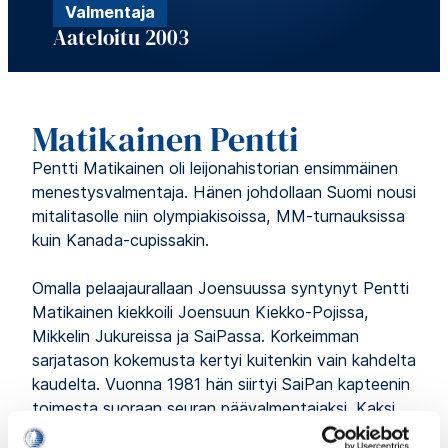
Valmentaja
Aateloitu 2003
Matikainen Pentti
Pentti Matikainen oli leijonahistorian ensimmäinen
menestysvalmentaja. Hänen johdollaan Suomi nousi
mitalitasolle niin olympiakisoissa, MM-turnauksissa
kuin Kanada-cupissakin.
Omalla pelaajaurallaan Joensuussa syntynyt Pentti
Matikainen kiekkoili Joensuun Kiekko-Pojissa,
Mikkelin Jukureissa ja SaiPassa. Korkeimman
sarjatason kokemusta kertyi kuitenkin vain kahdelta
kaudelta. Vuonna 1981 hän siirtyi SaiPan kapteenin
toimesta suoraan seuran päävalmentajaksi. Kaksi
hyvää kautta SaiPan ruorissa toivat pestin