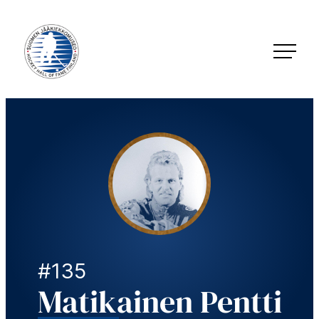
Siirry
suoraan
sisältöön
Jääkiekkomuseo – Hockey Hall of Fame Finland
#135
Matikainen Pentti